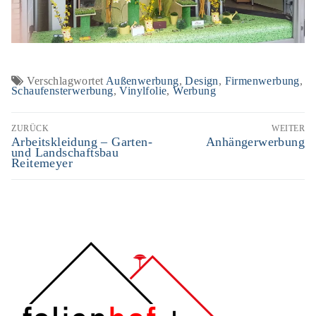
Verschlagwortet
Außenwerbung
,
Design
,
Firmenwerbung
,
Schaufensterwerbung
,
Vinylfolie
,
Werbung
Beitragsnavigation
ZURÜCK
WEITER
Vorheriger
Arbeitskleidung – Garten-
Nächster
Anhängerwerbung
Beitrag:
Beitrag:
und Landschaftsbau
Reitemeyer